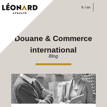
Skip
to
fr
en
content
Douane & Commerce
international
Blog