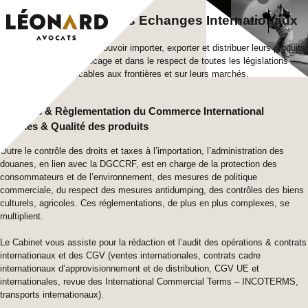
Skip
Droit et fiscalité des Echanges Internationaux
fr
en
to
content
Les entreprises doivent pouvoir importer, exporter et distribuer leurs produits
sans risque de blocage et dans le respect de toutes les législations
applicables aux frontières et sur leurs marchés.
Contrats & Règlementation du Commerce International
Normes & Qualité des produits
Outre le contrôle des droits et taxes à l’importation, l’administration des
douanes, en lien avec la DGCCRF, est en charge de la protection des
consommateurs et de l’environnement, des mesures de politique
commerciale, du respect des mesures antidumping, des contrôles des biens
culturels, agricoles. Ces réglementations, de plus en plus complexes, se
multiplient.
Le Cabinet vous assiste pour la rédaction et l’audit des opérations & contrats
internationaux et des CGV (ventes internationales, contrats cadre
internationaux d’approvisionnement et de distribution, CGV UE et
internationales, revue des International Commercial Terms – INCOTERMS,
transports internationaux).