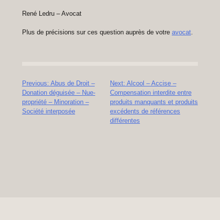
René Ledru – Avocat
Plus de précisions sur ces question auprès de votre
avocat
.
Navigation
Previous:
Abus de Droit –
Next:
Alcool – Accise –
Donation déguisée – Nue-
Compensation interdite entre
de
propriété – Minoration –
produits manquants et produits
l’article
Société interposée
excédents de références
différentes