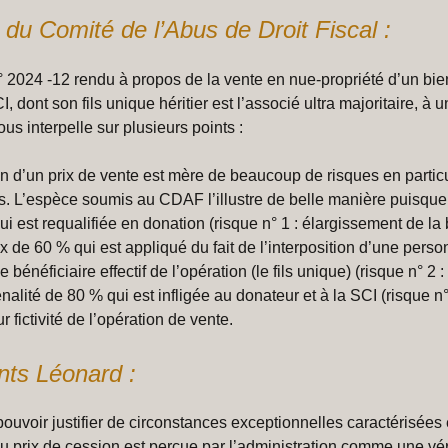
s du Comité de l’Abus de Droit Fiscal :
° 2024 -12 rendu à propos de la vente en nue-propriété d’un bie
 dont son fils unique héritier est l’associé ultra majoritaire, à 
s interpelle sur plusieurs points :
n d’un prix de vente est mère de beaucoup de risques en particu
. L’espèce soumis au CDAF l’illustre de belle manière puisque : 
qui est requalifiée en donation (risque n° 1 : élargissement de la 
ux de 60 % qui est appliqué du fait de l’interposition d’une pers
e bénéficiaire effectif de l’opération (le fils unique) (risque n° 2 :
nalité de 80 % qui est infligée au donateur et à la SCI (risque n°
ur fictivité de l’opération de vente.
ts Léonard :
ouvoir justifier de circonstances exceptionnelles caractérisées
u prix de cession est perçue par l’administration comme une vér