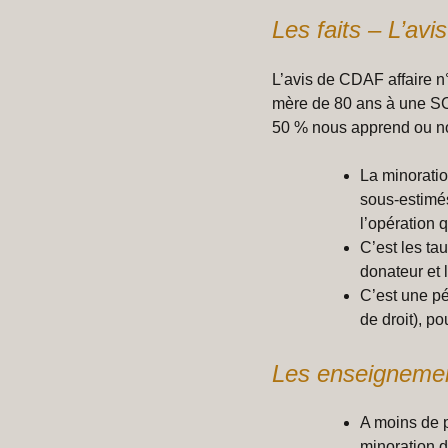
Les faits – L’avi
L’avis de CDAF affaire n
mère de 80 ans à une SCI,
50 % nous apprend ou nou
La minoratio
sous-estimés
l’opération 
C’est les ta
donateur et l
C’est une pé
de droit), po
Les enseignemen
A moins de p
minoration d