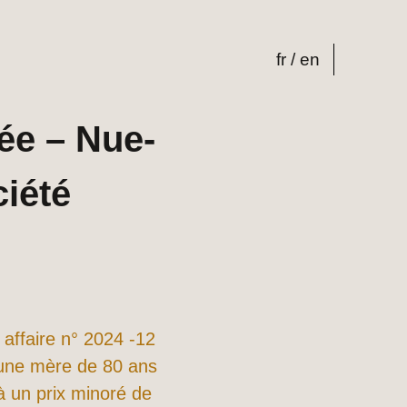
fr
en
ée – Nue-
ciété
 affaire n° 2024 -12
 une mère de 80 ans
 à un prix minoré de