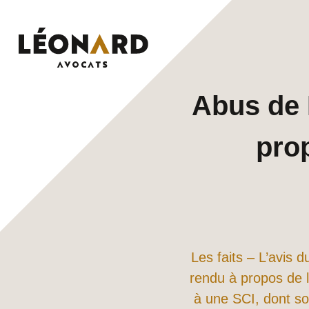
Skip
to
content
Abus de 
prop
Les faits – L’avis 
rendu à propos de 
à une SCI, dont son