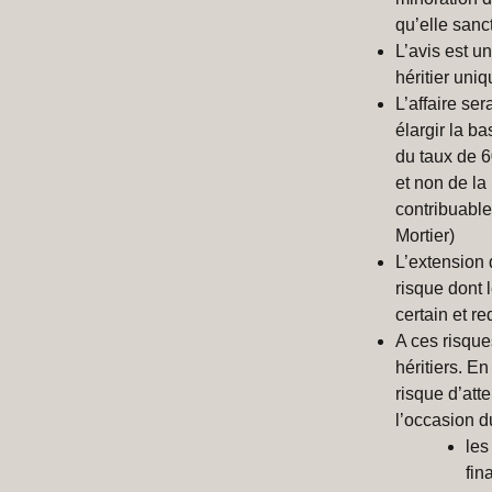
qu’elle sanc
L’avis est u
héritier uniq
L’affaire se
élargir la ba
du taux de 60
et non de la
contribuabl
Mortier)
L’extension 
risque dont l
certain et r
A ces risque
héritiers. E
risque d’att
l’occasion du
les
fin