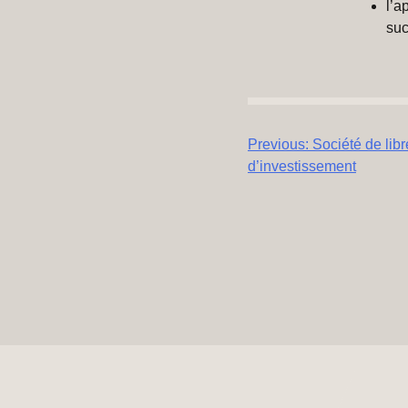
l’a
suc
Navigation
Previous:
Société de lib
d’investissement
de
l’article