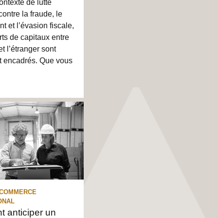
ntexte de lutte
contre la fraude, le
t et l’évasion fiscale,
erts de capitaux entre
et l’étranger sont
nt encadrés. Que vous
 COMMERCE
ONAL
 anticiper un