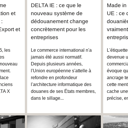
ème
DELTA IE : ce que le
Made in 
tion et
nouveau système de
UE : ce q
 :
dédouanement change
douanièr
xport et
concrètement pour les
vraiment
entreprises
entrepri
, les
Le commerce international n'a
L'étiquett
ces
jamais été aussi normatif.
devenue u
n nouveau
Depuis plusieurs années,
commercial
ment.
l'Union européenne s'attelle à
évoque qua
lace
refondre en profondeur
ancrage ter
nciens
l'architecture informatique des
cette ment
LTA X
douanes de ses États membres,
cache une 
dans le sillage...
précise, e