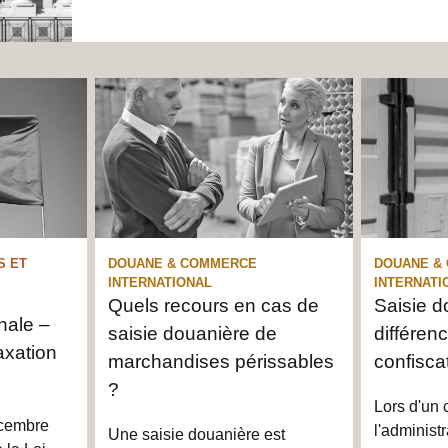
S ET
DOUANE & COMMERCE
DOUANE &
INTERNATIONAL
INTERNATI
Quels recours en cas de
Saisie d
onale –
saisie douanière de
différen
axation
marchandises périssables
confiscat
?
Lors d'un c
écembre
l'administ
Une saisie douanière est