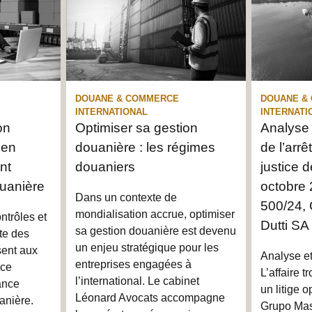
DOUANE & COMMERCE
DOUANE &
INTERNATIONAL
INTERNATI
on
Optimiser sa gestion
Analyse
 en
douanière : les régimes
de l’arrê
nt
douaniers
justice 
douanière
octobre 
Dans un contexte de
500/24,
mondialisation accrue, optimiser
ontrôles et
Dutti SA
sa gestion douanière est devenu
te des
un enjeu stratégique pour les
sent aux
Analyse et
entreprises engagées à
rce
L’affaire 
l’international. Le cabinet
lance
un litige 
Léonard Avocats accompagne
anière.
Grupo Mas