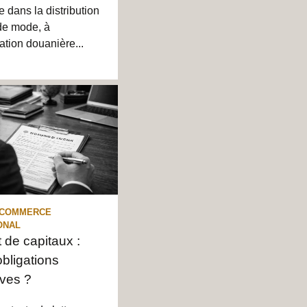
e dans la distribution
 de mode, à
ration douanière...
 COMMERCE
ONAL
t de capitaux :
obligations
ives ?