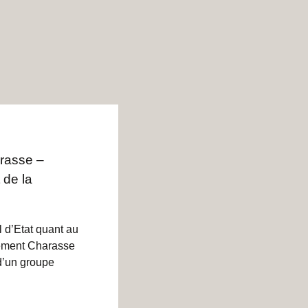
rasse –
 de la
 d’Etat quant au
dement Charasse
 d’un groupe