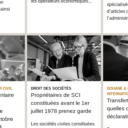
les opérateurs économiques...
on
spécialisé
 ainsi
d’articles
l’administ
 CIVIL
DROIT DES SOCIÉTÉS
DOUANE &
INTERNATI
ntaire
Propriétaires de SCI
Transfer
constituées avant le 1er
quelles 
re
juillet 1978 prenez garde
déclarat
ctobre
Les sociétés civiles constituées
4