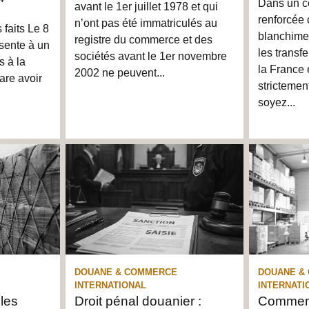
Dans un co
avant le 1er juillet 1978 et qui
renforcée 
n’ont pas été immatriculés au
faits Le 8
blanchimen
registre du commerce et des
ésente à un
les transf
sociétés avant le 1er novembre
s à la
la France 
2002 ne peuvent...
lare avoir
stricteme
soyez...
DOUANE & COMMERCE
DOUANE &
INTERNATIONAL
INTERNATI
 les
Droit pénal douanier :
Comment