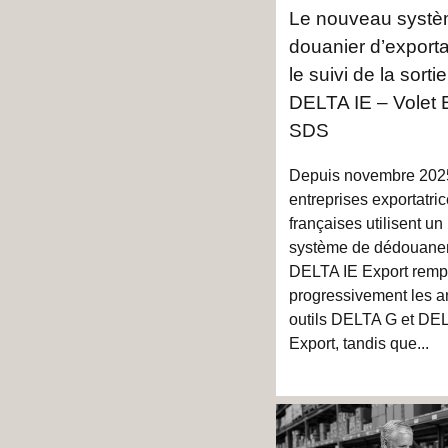
Le nouveau syst
douanier d’exporta
le suivi de la sortie
DELTA IE – Volet E
SDS
Depuis novembre 2025
entreprises exportatri
françaises utilisent u
système de dédouane
DELTA IE Export remp
progressivement les a
outils DELTA G et DE
Export, tandis que...