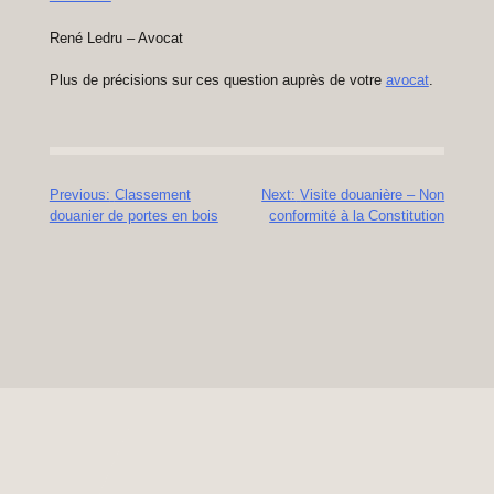
René Ledru – Avocat
Plus de précisions sur ces question auprès de votre
avocat
.
Navigation
Previous:
Classement
Next:
Visite douanière – Non
douanier de portes en bois
conformité à la Constitution
de
l’article