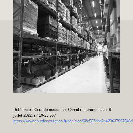
Référence : Cour de cassation, Chambre commerciale, 6
juillet 2022, n° 19-25.557
https://www.courdecassation.fr/decision/62c527dda2c423637907946d