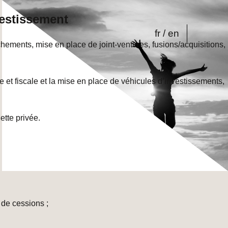
vestissement
fr
en
hements, mise en place de joint-ventures, fusions/acquisitions,
e et fiscale et la mise en place de véhicules d’investissements,
ette privée.
 de cessions ;