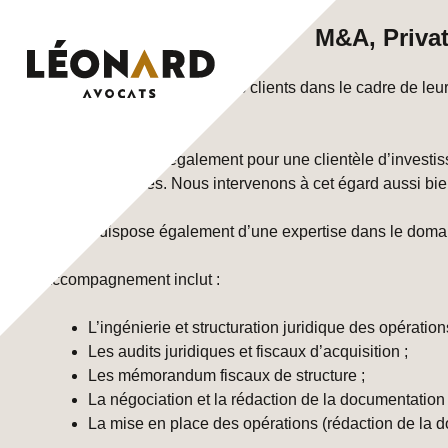
Skip
M&A, Privat
to
content
Le cabinet LÉONARD assiste ses clients dans le cadre de leurs 
Notre cabinet intervient également pour une clientèle d’investis
régulés ou non régulés. Nous intervenons à cet égard aussi bie
Notre cabinet dispose également d’une expertise dans le domain
Notre accompagnement inclut :
L’ingénierie et structuration juridique des opération
Les audits juridiques et fiscaux d’acquisition ;
Les mémorandum fiscaux de structure ;
La négociation et la rédaction de la documentation 
La mise en place des opérations (rédaction de la d