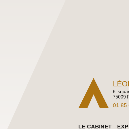
LÉO
6, squa
75009 P
01 85 
LE CABINET
EXP