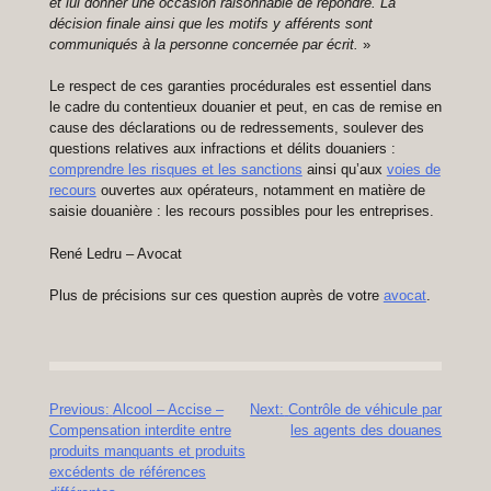
et lui donner une occasion raisonnable de répondre. La
décision finale ainsi que les motifs y afférents sont
communiqués à la personne concernée par écrit.
»
Le respect de ces garanties procédurales est essentiel dans
le cadre du
contentieux douanier
et peut, en cas de remise en
cause des déclarations ou de redressements, soulever des
questions relatives aux infractions et délits douaniers :
comprendre les risques et les sanctions
ainsi qu’aux
voies de
recours
ouvertes aux opérateurs, notamment en matière de
saisie douanière : les recours possibles pour les entreprises.
René Ledru – Avocat
Plus de précisions sur ces question auprès de votre
avocat
.
Navigation
Previous:
Alcool – Accise –
Next:
Contrôle de véhicule par
Compensation interdite entre
les agents des douanes
de
produits manquants et produits
l’article
excédents de références