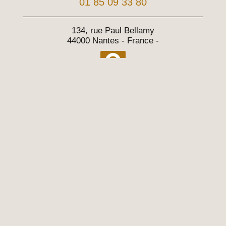
01 85 09 33 80
134, rue Paul Bellamy
44000 Nantes - France
-
02 40 08 08 40
Accueil
Politique de confidentialité
©
Léonard Avocats
-2026