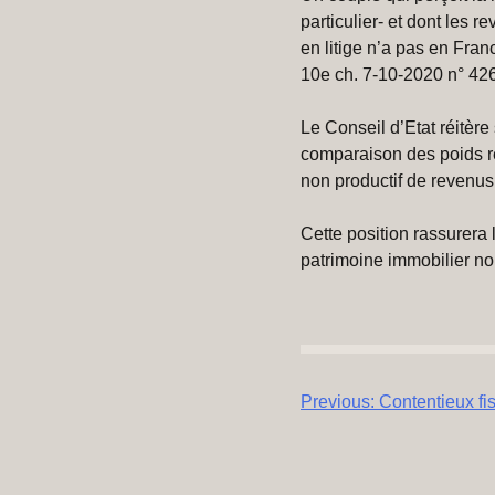
particulier- et dont les 
en litige n’a pas en Fran
10e ch. 7-10-2020 n° 426
Le Conseil d’Etat réitère
comparaison des poids re
non productif de revenus
Cette position rassurera
patrimoine immobilier no
Navigation
Previous:
Contentieux fi
de
l’article