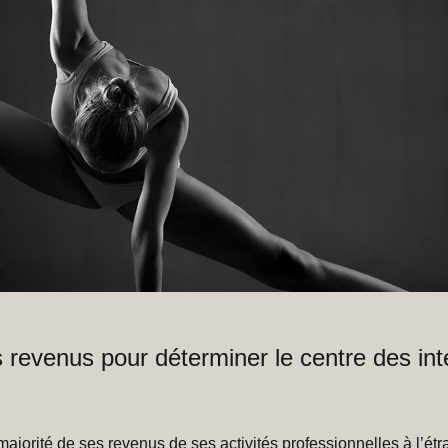
 revenus pour déterminer le centre des int
majorité de ses revenus de ses activités professionnelles à l’é