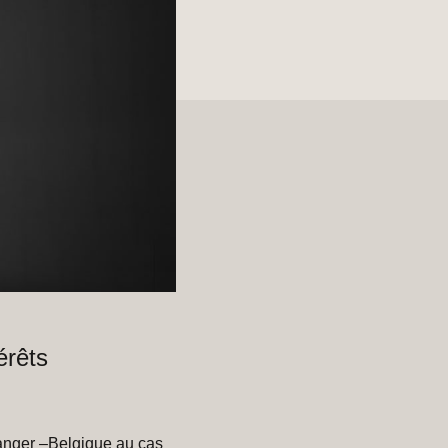
érêts
tranger –Belgique au cas