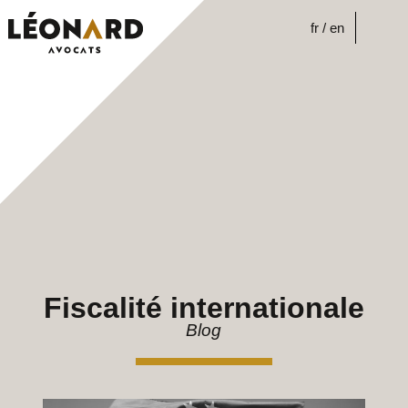
Skip
to
fr
en
content
Fiscalité internationale
Blog